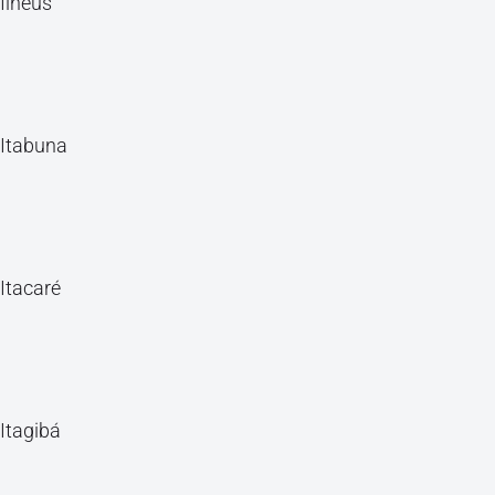
Ilhéus
Itabuna
Itacaré
Itagibá