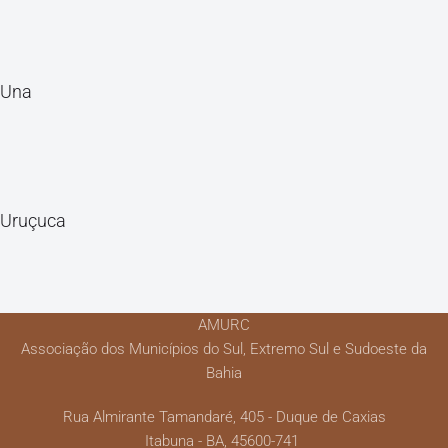
Una
Uruçuca
AMURC
Associação dos Municípios do Sul, Extremo Sul e Sudoeste da
Bahia
Rua Almirante Tamandaré, 405 - Duque de Caxias
Itabuna - BA, 45600-741