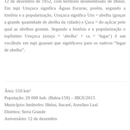
12 de dezembro de 1952, com território desmembrado de Ilhéus.
Em tupi Uruçuca significa Águas Escuras, porém, segundo a
história e a popularização, Uruçuca significa Uru = abelha (graças
a grande quantidade de abelha da cidade) e Çuca = do açúcar pelo
qual as abelhas gostam. Segundo a história e a popularização o
topônimo Uruçuca (uruçu = ‘abelha’ + ca = ‘lugar’) é um
vocábulo em tupi guarani que significava para os nativos “lugar
de abelha”.
Área: 510 km²
População: 20 000 hab. (Bahia:159) – IBGE/2015
Municípios limítrofes: Ilhéus, Itacaré, Aurelino Leal
Distritos: Serra Grande
Aniversário: 12 de dezembro