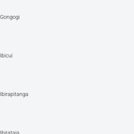
Gongogi
Ibicuí
Ibirapitanga
Ibirataia