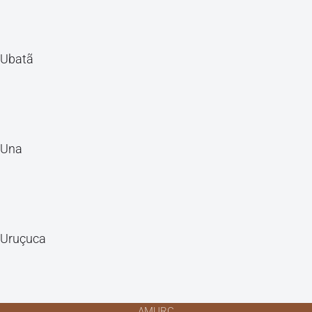
Ubatã
Una
Uruçuca
AMURC