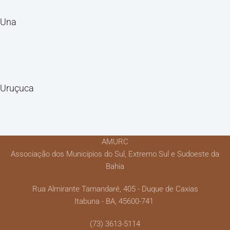
Una
Uruçuca
AMURC
Associação dos Municípios do Sul, Extremo Sul e Sudoeste da
Bahia
Rua Almirante Tamandaré, 405 - Duque de Caxias
Itabuna - BA, 45600-741
(73) 3613-5114