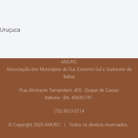
Uruçuca
AMURC
Associação dos Municípios do Sul, Extremo Sul e Sudoeste da
Bahia
Rua Almirante Tamandaré, 405 - Duque de Caxias
Itabuna - BA, 45600-741
(73) 3613-5114
© Copyright 2025 AMURC | Todos os direitos reservados.