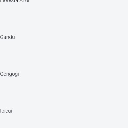
Floresta Azul
Gandu
Gongogi
Ibicuí