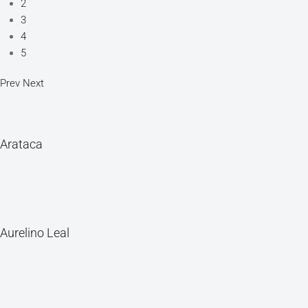
2
3
4
5
Prev
Next
Arataca
Aurelino Leal